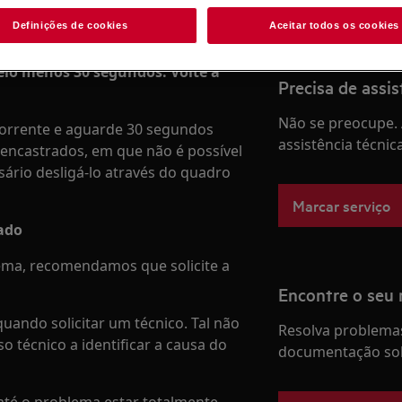
Definições de cookies
Aceitar todos os cookies
elo menos 30 segundos. Volte a
Precisa de assis
Não se preocupe. 
 corrente e aguarde 30 segundos
assistência técnic
s encastrados, em que não é possível
sário desligá-lo através do quadro
Marcar serviço
zado
ema, recomendamos que solicite a
Encontre o seu
uando solicitar um técnico. Tal não
Resolva problemas
o técnico a identificar a causa do
documentação sob