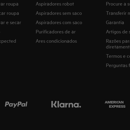
var roupa
Aspiradores robot
Procure a s
car roupa
Aspiradores sem saco
Transferir 
ar e secar
Aspiradores com saco
Garantia
G
Purificadores de ar
Artigos de 
expected
Ares condicionados
Razões par
diretament
Termos e c
Perguntas 