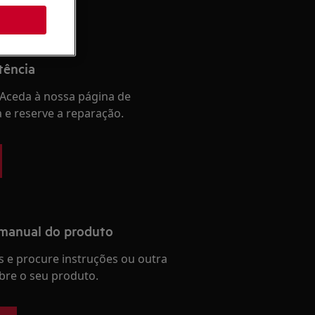
tência
Aceda à nossa página de
a e reserve a reparação.
 manual do produto
 e procure instruções ou outra
re o seu produto.