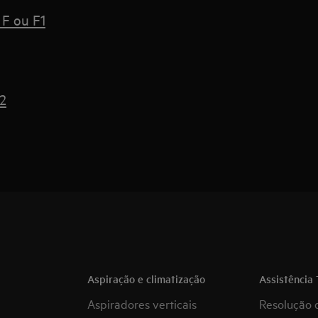
 F ou F1
2
Aspiração e climatização
Assistência 
Aspiradores verticais
Resolução 