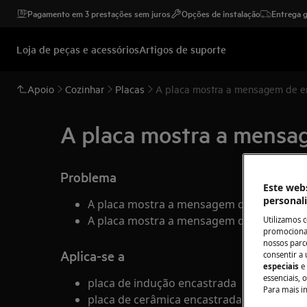
Pagamento em 3 prestações sem juros
Opções de instalação
Entrega g
Loja de peças e acessórios
Artigos de suporte
Apoio
Cozinhar
Placas
A placa mostra a mensagem de e
A placa mostra a mensa
Problema
Este webs
personal
A placa mostra a mensagem de erro E2
A placa mostra a mensagem de erro E20x
Utilizamos 
promocionai
nossos parce
Aplica-se a
consentir a 
especiais
e
essenciais, 
placa de indução encastrada
Para mais i
placa de cerâmica encastrada