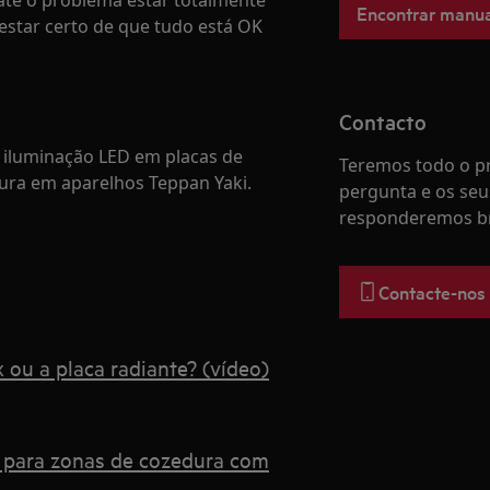
té o problema estar totalmente
Encontrar manua
 estar certo de que tudo está OK
Contacto
 iluminação LED em placas de
Teremos todo o pr
ura em aparelhos Teppan Yaki.
pergunta e os seu
responderemos b
Contacte-nos
 ou a placa radiante? (vídeo)
s para zonas de cozedura com