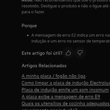
Aviso:
Não recomendamos que use o produto a
resolvido. Desligue o produto e não o ligue até
para o fazer.
Porque
A mensagem de erro E2 indica um erro na
indução e um erro no sensor de temperat
Este artigo foi útil?
Artigos Relacionados
A minha placa / fogão não liga
Como limpar a placa de indução Electrolux
Placa de indução emite um som incomum
A placa exibe a mensagem de erro E9
Quais os utensílios de cozinha adequado
aquecimento por indução?