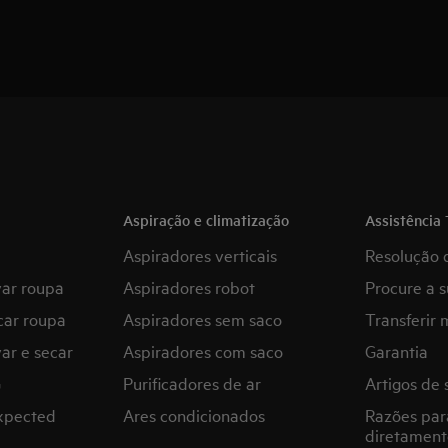
Aspiração e climatização
Assistência 
Aspiradores verticais
Resolução 
var roupa
Aspiradores robot
Procure a s
car roupa
Aspiradores sem saco
Transferir 
ar e secar
Aspiradores com saco
Garantia
G
Purificadores de ar
Artigos de 
expected
Ares condicionados
Razões par
diretament