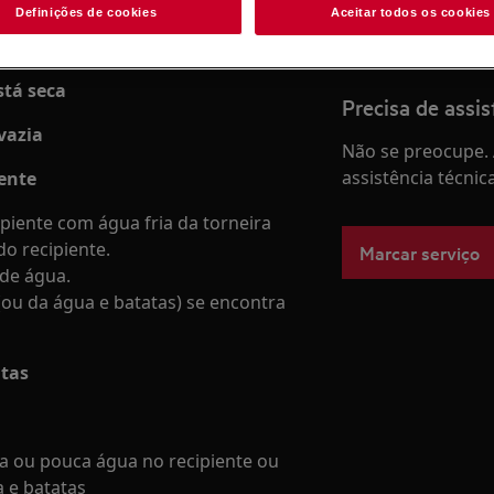
Definições de cookies
Aceitar todos os cookies
stá seca
Precisa de assis
vazia
Não se preocupe. 
assistência técnic
iente
piente com água fria da torneira
do recipiente.
Marcar serviço
 de água.
(ou da água e batatas) se encontra
atas
ta ou pouca água no recipiente ou
 e batatas