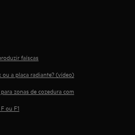
roduzir faíscas
 ou a placa radiante? (vídeo)
s para zonas de cozedura com
 F ou F1