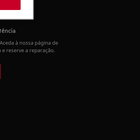
tência
Aceda à nossa página de
a e reserve a reparação.