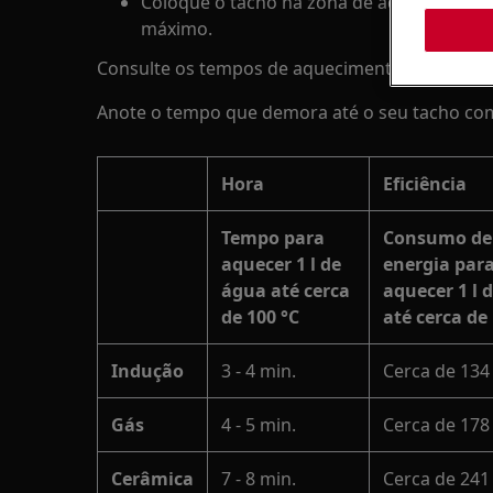
Coloque o tacho na zona de aquecimento. 
máximo.
Consulte os tempos de aquecimento em baixo.
Anote o tempo que demora até o seu tacho come
Hora
Eficiência
Tempo para
Consumo de
aquecer 1 l de
energia par
água até cerca
aquecer 1 l 
de 100 °C
até cerca de
Indução
3 - 4 min.
Cerca de 13
Gás
4 - 5 min.
Cerca de 17
Cerâmica
7 - 8 min.
Cerca de 24