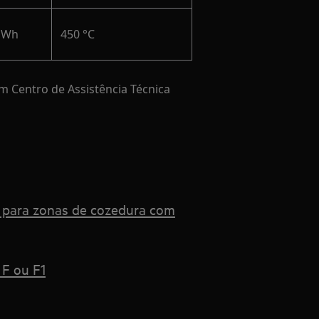
8 Wh
450 °C
m Centro de Assistência Técnica
s para zonas de cozedura com
 F ou F1