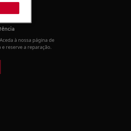
tência
Aceda à nossa página de
a e reserve a reparação.