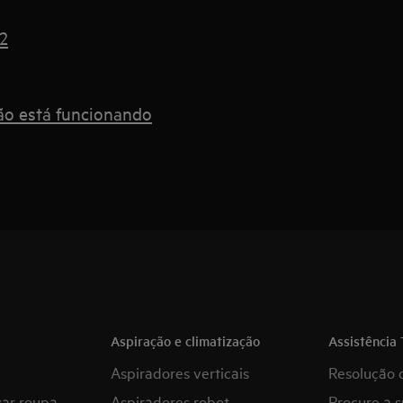
2
ão está funcionando
Aspiração e climatização
Assistência 
Aspiradores verticais
Resolução 
var roupa
Aspiradores robot
Procure a s