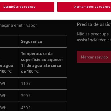
Selecione o nível de aquecimento
Definições de cookies
Aceitar todos os cookies
Precisa de assis
çar a emitir vapor.
Não se preocupe. 
assistência técnic
Segurança
Temperatura da
Marcar serviço
a
superfície ao aquecer
de água
1 l de água até cerca
 100 °C
de 100 °C
4 Wh
110 ?
8 Wh
390 ?
1 Wh
430 ?