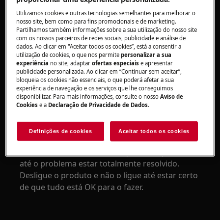
Aplica-se a:
Utilizamos cookies e outras tecnologias semelhantes para melhorar o
nosso site, bem como para fins promocionais e de marketing.
Máquina de secar com ventilação
Partilhamos também informações sobre a sua utilização do nosso site
Máquina de secar roupa por condensação
com os nossos parceiros de redes sociais, publicidade e análise de
dados. Ao clicar em "Aceitar todos os cookies”, está a consentir a
Máquina de secar com bomba de calor
utilização de cookies, o que nos permite
personalizar a sua
experiência
no site, adaptar
ofertas especiais
e apresentar
Resolução:
publicidade personalizada. Ao clicar em “Continuar sem aceitar”,
bloqueia os cookies não essenciais, o que poderá afetar a sua
1. Contacte um centro de assistência
experiência de navegação e os serviços que lhe conseguimos
disponibilizar. Para mais informações, consulte o nosso
Aviso de
autorizado
Cookies
e a
Declaração de Privacidade de Dados
.
Recomendamos que solicite a visita de um
técnico de assistência.
Definições de cookies
Aceitar todos os cookies
Aviso:
Não recomendamos que use o produto
até o problema estar totalmente resolvido.
Desligue o produto e não o ligue até estar certo
de que tudo está OK para o fazer.