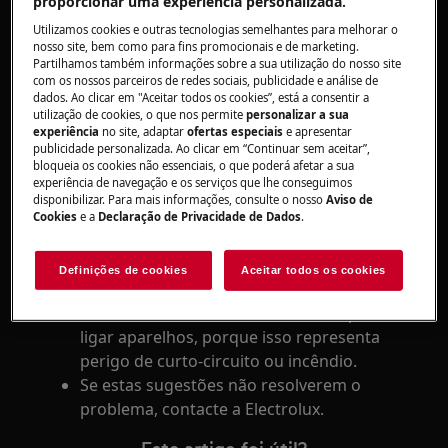
consumida pelos dois aparelhos excede os
proporcionar uma experiência personalizada.
13 A.
Utilizamos cookies e outras tecnologias semelhantes para melhorar o
Quando o disjuntor dispara quando liga
nosso site, bem como para fins promocionais e de marketing.
Partilhamos também informações sobre a sua utilização do nosso site
ou desliga o aparelho, geralmente a causa
com os nossos parceiros de redes sociais, publicidade e análise de
está relacionada com um passagem à
dados. Ao clicar em "Aceitar todos os cookies”, está a consentir a
utilização de cookies, o que nos permite
personalizar a sua
terra ou um curto-circuito.
experiência
no site, adaptar
ofertas especiais
e apresentar
Este problema pode ser causado por uma
publicidade personalizada. Ao clicar em “Continuar sem aceitar”,
bloqueia os cookies não essenciais, o que poderá afetar a sua
ligação errada do aparelho. Ligue o
experiência de navegação e os serviços que lhe conseguimos
aparelho noutra tomada elétrica.
disponibilizar. Para mais informações, consulte o nosso
Aviso de
Se tiver vários aparelhos
Cookies
e a
Declaração de Privacidade de Dados
.
ligados ao mesmo disjuntor, o fusível pode
queimar-se ou o disjuntor diferencial de
Definições de cookies
Aceitar todos os cookies
terra pode disparar.
Nunca utilize um cabo de extensão para
ligar aparelhos, porque isso representa
perigo de curto-circuito ou incêndio.
Se estas sugestões não resolverem o
problema, contacte a Electrolux.