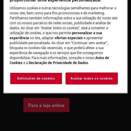
problema persistir, contacte um Centro de
Utilizamos cookies e outras tecnologias semelhantes para melhorar o
Assistência Técnica Autorizado.
nosso site, bem como para fins promocionais e de marketing.
Partilhamos também informações sobre a sua utilização do nosso site
Este artigo foi útil?
com os nossos parceiros de redes sociais, publicidade e análise de
dados. Ao clicar em "Aceitar todos os cookies”, está a consentir a
utilização de cookies, o que nos permite
personalizar a sua
experiência
no site, adaptar
ofertas especiais
e apresentar
publicidade personalizada. Ao clicar em “Continuar sem aceitar”,
bloqueia os cookies não essenciais, o que poderá afetar a sua
Peças e acessórios
experiência de navegação e os serviços que lhe conseguimos
disponibilizar. Para mais informações, consulte o nosso
Aviso de
Cookies
e a
Declaração de Privacidade de Dados
.
Encontre as peças de substituição
originais para o seu eletrodoméstico
na nossa loja online e receba-os
Definições de cookies
Aceitar todos os cookies
diretamente em sua casa.
Para a loja online