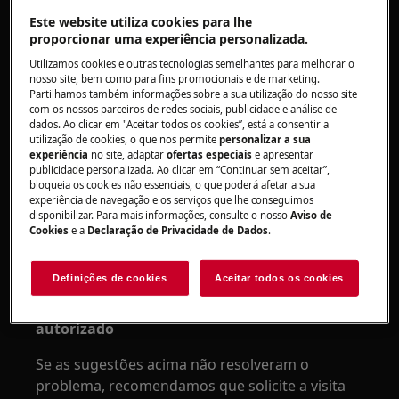
problemas de configuração/comunicação
Este website utiliza cookies para lhe
com as peças eletrónicas.
proporcionar uma experiência personalizada.
Utilizamos cookies e outras tecnologias semelhantes para melhorar o
Aplica-se a:
nosso site, bem como para fins promocionais e de marketing.
Partilhamos também informações sobre a sua utilização do nosso site
Máquina de lavar com carregamento
com os nossos parceiros de redes sociais, publicidade e análise de
frontal (encastrável e de instalação livre)
dados. Ao clicar em "Aceitar todos os cookies”, está a consentir a
utilização de cookies, o que nos permite
personalizar a sua
Máquina de lavar de carregar pelo topo
experiência
no site, adaptar
ofertas especiais
e apresentar
publicidade personalizada. Ao clicar em “Continuar sem aceitar”,
Resolução:
bloqueia os cookies não essenciais, o que poderá afetar a sua
experiência de navegação e os serviços que lhe conseguimos
1. Reconfigure o aparelho
disponibilizar. Para mais informações, consulte o nosso
Aviso de
Cookies
e a
Declaração de Privacidade de Dados
.
Retire a ficha da tomada, aguarde 30 segundos
e volte a ligar.
Definições de cookies
Aceitar todos os cookies
2. Contacte um centro de assistência
autorizado
Se as sugestões acima não resolveram o
problema, recomendamos que solicite a visita