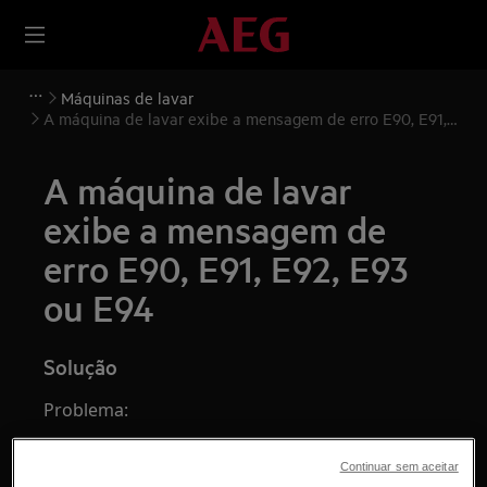
Máquinas de lavar
A máquina de lavar exibe a mensagem de erro E90, E91,
E92, E93 ou E94
A máquina de lavar
exibe a mensagem de
erro E90, E91, E92, E93
ou E94
Solução
Problema:
A máquina de lavar exibe a mensagem de
Continuar sem aceitar
erro E90, E91, E92, E93 ou E94. Indica