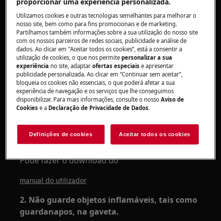
proporcionar uma experiência personalizada.
placa de indução?
Utilizamos cookies e outras tecnologias semelhantes para melhorar o
nosso site, bem como para fins promocionais e de marketing.
Partilhamos também informações sobre a sua utilização do nosso site
Aplica-se a:
com os nossos parceiros de redes sociais, publicidade e análise de
dados. Ao clicar em "Aceitar todos os cookies”, está a consentir a
utilização de cookies, o que nos permite
personalizar a sua
Placa de indução encastrada
experiência
no site, adaptar
ofertas especiais
e apresentar
publicidade personalizada. Ao clicar em “Continuar sem aceitar”,
bloqueia os cookies não essenciais, o que poderá afetar a sua
experiência de navegação e os serviços que lhe conseguimos
Resolução:
disponibilizar. Para mais informações, consulte o nosso
Aviso de
Cookies
e a
Declaração de Privacidade de Dados
.
1. Verifique se a placa de indução está
instalada de acordo com as instruções de
Definições de cookies
Aceitar todos os cookies
instalação.
Pode fazer o download do
manual do utilizador
2. Não guarde objetos inflamáveis, tais como
guardanapos, na gaveta.