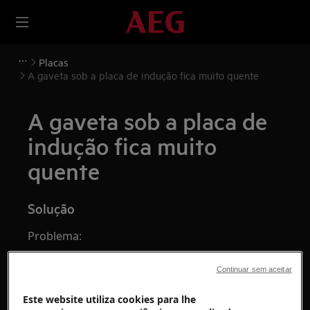
Placas
A gaveta sob a placa de indução fica muito quente
A gaveta sob a placa de
indução fica muito
quente
Solução
Problema:
A gaveta diretamente abaixo da placa de
Continuar sem aceitar
indução fica muito quente
O que pode ser guardado na gaveta sob a
Este website utiliza cookies para lhe