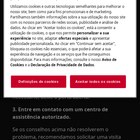
forno a vapor encastre
Utilizamos cookies e outras tecnologias semelhantes para melhorar o
Resolução:
nosso site, bem como para fins promocionais e de marketing.
Partilhamos também informações sobre a sua utilização do nosso site
com os nossos parceiros de redes sociais, publicidade e análise de
1. Encha o tanque de água.
dados. Ao clicar em "Aceitar todos os cookies”, está a consentir a
utilização de cookies, o que nos permite
personalizar a sua
2. Verifique a abertura da entrada de vapor.
experiência
no site, adaptar
ofertas especiais
e apresentar
publicidade personalizada. Ao clicar em “Continuar sem aceitar”,
Retire o calcário que obstrui o orifício.
bloqueia os cookies não essenciais, o que poderá afetar a sua
experiência de navegação e os serviços que lhe conseguimos
disponibilizar. Para mais informações, consulte o nosso
Aviso de
3. Para obter melhores resultados, inicie
Cookies
e a
Declaração de Privacidade de Dados
.
sempre uma função de vapor no forno frio.
Se o forno já tiver sido usado antes, deixe
Definições de cookies
Aceitar todos os cookies
arrefecer até a temperatura ambiente. Se
necessário, deixe a porta aberta.
3. Entre em contato com um centro de
assistência autorizado.
Se os conselhos acima não resolverem o
problema, recomendamos solicitar uma visita