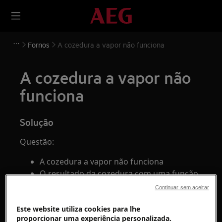
Fornos
A cozedura a vapor não funciona
A cozedura a vapor não
funciona
Solução
Questão:
A cozedura a vapor não funciona
O resultado da cozedura com uma função
de vapor não é satisfatória
Continuar sem aceitar
Aplica-se a:
Este website utiliza cookies para lhe
proporcionar uma experiência personalizada.