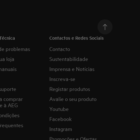
Técnica
Contactos e Redes Sociais
de problemas
Contacto
ua loja
Sustentabilidade
manuais
Imprensa e Notícias
Inscreva-se
suporte
Registar produtos
a comprar
Avalie o seu produto
e à AEG
Youtube
ondições
Facebook
frequentes
Instagram
Promoções e Ofertas