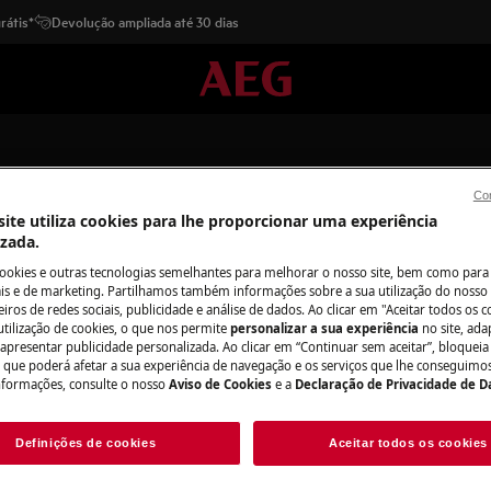
rátis*
Devolução ampliada até 30 dias
Con
ite utiliza cookies para lhe proporcionar uma experiência
izada.
cookies e outras tecnologias semelhantes para melhorar o nosso site, bem como para 
Apoio a Ferros a vapor verticai
s e de marketing. Partilhamos também informações sobre a sua utilização do nosso 
iros de redes sociais, publicidade e análise de dados. Ao clicar em "Aceitar todos os co
utilização de cookies, o que nos permite
personalizar a sua experiência
no site, ad
 apresentar publicidade personalizada. Ao clicar em “Continuar sem aceitar”, bloqueia
o que poderá afetar a sua experiência de navegação e os serviços que lhe conseguimos 
nformações, consulte o nosso
Aviso de Cookies
e a
Declaração de Privacidade de 
Definições de cookies
Aceitar todos os cookies