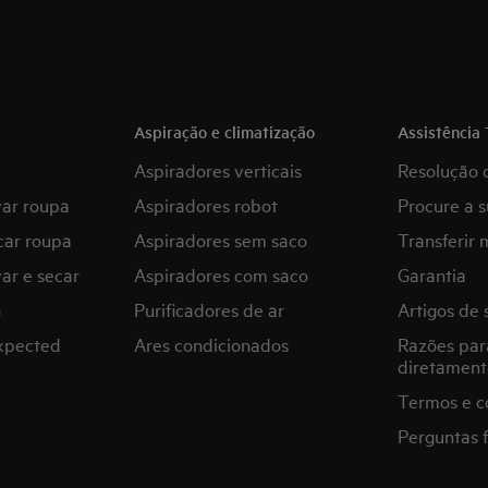
Aspiração e climatização
Assistência 
Aspiradores verticais
Resolução 
var roupa
Aspiradores robot
Procure a s
car roupa
Aspiradores sem saco
Transferir 
ar e secar
Aspiradores com saco
Garantia
G
Purificadores de ar
Artigos de 
expected
Ares condicionados
Razões par
diretament
Termos e c
Perguntas 