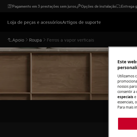
Pagamento em 3 prestações sem juros
Opções de instalação
Entrega g
Loja de peças e acessórios
Artigos de suporte
Apoio
Roupa
Ferros a vapor verticais
Este webs
personal
Utilizamos 
promocionai
nossos parce
consentir a 
especiais
e
essenciais, 
Para mais i