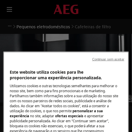
Pequenos eletrodomésticos
Cafeteiras de filtro
Continuar sem aceitar
Apoio a Cafeteiras de filtro
Este website utiliza cookies para lhe
proporcionar uma experiência personalizada.
Utilizamos cookies e outras tecnologias semelhantes para melhorar o
nosso site, bem como para fins promocionais e de marketing.
Partilhamos também informações sobre a sua utilização do nosso site
com os nossos parceiros de redes sociais, publicidade e análise de
dados. Ao clicar em "Aceitar todos os cookies”, está a consentir a
utilização de cookies, o que nos permite
personalizar a sua
Pesquise entre os nossos artigos de suporte
experiência
no site, adaptar
ofertas especiais
e apresentar
publicidade personalizada. Ao clicar em “Continuar sem aceitar”,
bloqueia os cookies não essenciais, o que poderá afetar a sua
experiência de navegação e os serviços que lhe conseguimos