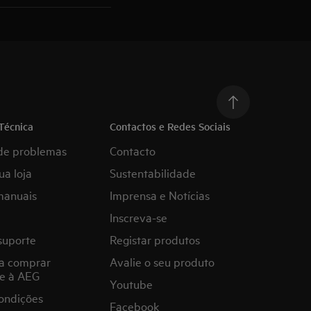
Técnica
Contactos e Redes Sociais
de problemas
Contacto
ua loja
Sustentabilidade
manuais
Imprensa e Notícias
Inscreva-se
suporte
Registar produtos
a comprar
Avalie o seu produto
e à AEG
Youtube
ondições
Facebook