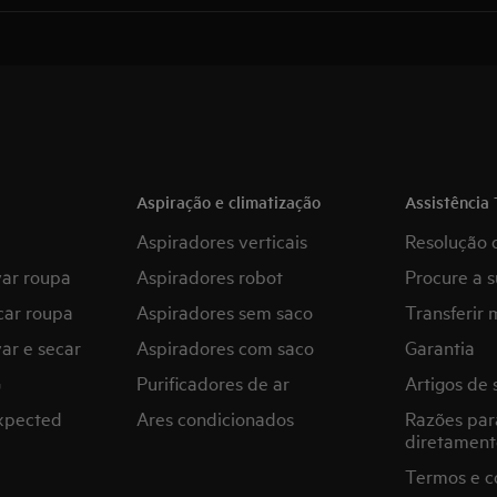
Aspiração e climatização
Assistência 
Aspiradores verticais
Resolução 
var roupa
Aspiradores robot
Procure a s
car roupa
Aspiradores sem saco
Transferir 
ar e secar
Aspiradores com saco
Garantia
G
Purificadores de ar
Artigos de 
expected
Ares condicionados
Razões par
diretament
Termos e c