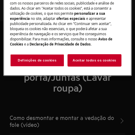
com os nossos parceiros de redes sociais, publicidade e análise de
dados. Ao clicar em "Aceitar todos os cookies”, está a consentir a
utilização de cookies, o que nos permite
personalizar a sua
experiência
no site, adaptar
ofertas especiais
e apresentar
publicidade personalizada. Ao clicar em “Continuar sem aceitar”,
bloqueia os cookies não essenciais, o que poderá afetar a sua
experiência de navegação e os serviços que lhe conseguimos
disponibilizar. Para mais informações, consulte o nosso
Aviso de
Cookies
e a
Declaração de Privacidade de Dados
.
Artigos recomendados
Definições de cookies
Aceitar todos os cookies
para Vedantes de
porta/Juntas (Lavar
roupa)
Como desmontar e montar a vedação do
fole (vídeo)