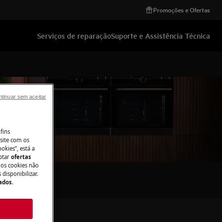
Promoções e Ofertas
Serviços de reparação
Suporte e Assistência Técnica
tinuar sem aceitar
fins
site com os
okies”, está a
aptar
ofertas
 os cookies não
disponibilizar.
Dados
.