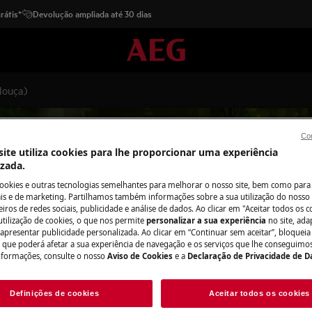
rátis*
Devolução ampliada até 30 dias
louça)
Con
ite utiliza cookies para lhe proporcionar uma experiência
izada.
Apoio a Cestos (Lavar louça)
cookies e outras tecnologias semelhantes para melhorar o nosso site, bem como para 
s e de marketing. Partilhamos também informações sobre a sua utilização do nosso 
iros de redes sociais, publicidade e análise de dados. Ao clicar em "Aceitar todos os co
utilização de cookies, o que nos permite
personalizar a sua experiência
no site, ad
 apresentar publicidade personalizada. Ao clicar em “Continuar sem aceitar”, bloqueia
o que poderá afetar a sua experiência de navegação e os serviços que lhe conseguimos 
nformações, consulte o nosso
Aviso de Cookies
e a
Declaração de Privacidade de 
Definições de cookies
Aceitar todos os cookies