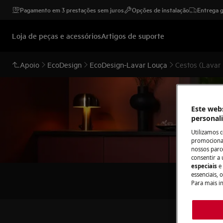
Pagamento em 3 prestações sem juros
Opções de instalação
Entrega g
Loja de peças e acessórios
Artigos de suporte
Apoio
EcoDesign
EcoDesign-Lavar Louça
Cestos (Lavar 
Este webs
personal
Utilizamos 
promocionai
nossos parce
consentir a 
especiais
e
essenciais, 
Para mais i