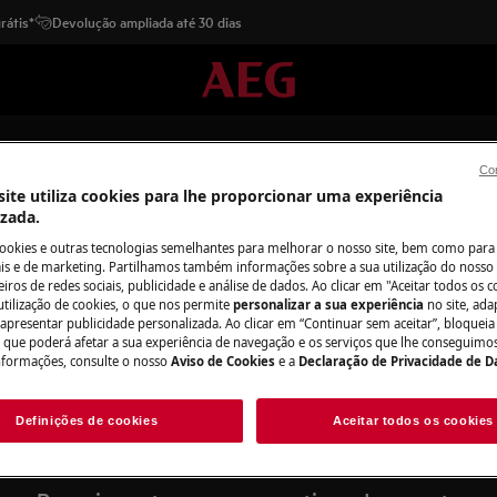
rátis*
Devolução ampliada até 30 dias
Con
ite utiliza cookies para lhe proporcionar uma experiência
izada.
cookies e outras tecnologias semelhantes para melhorar o nosso site, bem como para 
s e de marketing. Partilhamos também informações sobre a sua utilização do nosso 
iros de redes sociais, publicidade e análise de dados. Ao clicar em "Aceitar todos os co
Apoio a Fogões
utilização de cookies, o que nos permite
personalizar a sua experiência
no site, ad
 apresentar publicidade personalizada. Ao clicar em “Continuar sem aceitar”, bloqueia
o que poderá afetar a sua experiência de navegação e os serviços que lhe conseguimos 
nformações, consulte o nosso
Aviso de Cookies
e a
Declaração de Privacidade de 
Definições de cookies
Aceitar todos os cookies