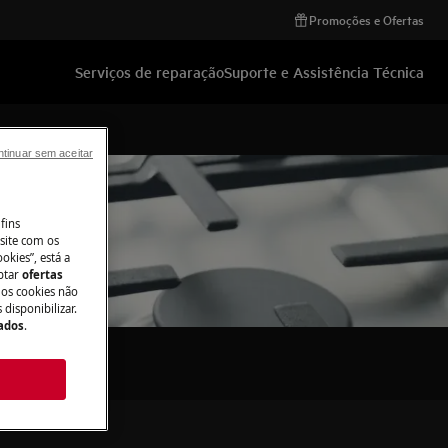
Promoções e Ofertas
Serviços de reparação
Suporte e Assistência Técnica
tinuar sem aceitar
fins
site com os
okies”, está a
aptar
ofertas
 os cookies não
disponibilizar.
Dados
.