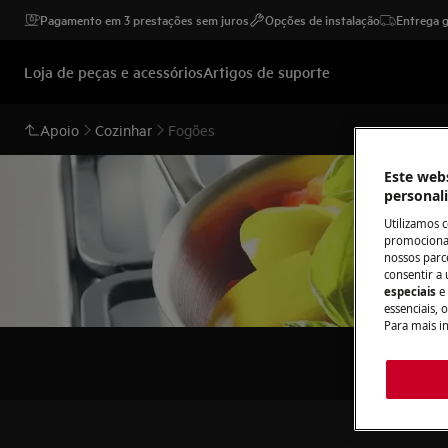
Pagamento em 3 prestações sem juros
Opções de instalação
Entrega g
Loja de peças e acessórios
Artigos de suporte
Apoio
Cozinhar
Fogões
Este webs
personal
Utilizamos 
promocionai
nossos parce
consentir a 
especiais
e
essenciais, 
Para mais i