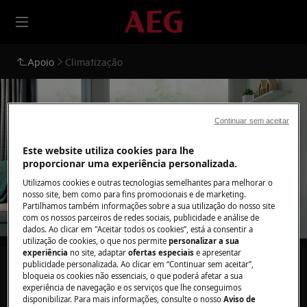
Apoio
Climatização
Continuar sem aceitar
Este website utiliza cookies para lhe
Apoio a Climatização
proporcionar uma experiência personalizada.
Utilizamos cookies e outras tecnologias semelhantes para melhorar o
nosso site, bem como para fins promocionais e de marketing.
Partilhamos também informações sobre a sua utilização do nosso site
com os nossos parceiros de redes sociais, publicidade e análise de
dados. Ao clicar em "Aceitar todos os cookies”, está a consentir a
utilização de cookies, o que nos permite
personalizar a sua
experiência
no site, adaptar
ofertas especiais
e apresentar
publicidade personalizada. Ao clicar em “Continuar sem aceitar”,
Pesquise entre os nossos artigos de suporte
bloqueia os cookies não essenciais, o que poderá afetar a sua
experiência de navegação e os serviços que lhe conseguimos
disponibilizar. Para mais informações, consulte o nosso
Aviso de