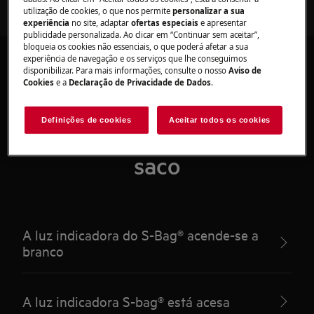
utilização de cookies, o que nos permite
personalizar a sua
experiência
no site, adaptar
ofertas especiais
e apresentar
publicidade personalizada. Ao clicar em “Continuar sem aceitar”,
bloqueia os cookies não essenciais, o que poderá afetar a sua
experiência de navegação e os serviços que lhe conseguimos
disponibilizar. Para mais informações, consulte o nosso
Aviso de
Cookies
e a
Declaração de Privacidade de Dados
.
Artigos recomendados
Definições de cookies
Aceitar todos os cookies
para Aspiradores com
saco
A luz indicadora do S-Bag® acende-se a
branco
A luz indicadora S-bag® está acesa