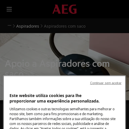
Aspiradores
Aspiradores com saco
Apoio a Aspiradores com
saco
Continuar sem aceitar
Este website utiliza cookies para lhe
proporcionar uma experiência personalizada.
Utilizamos cookies e outras tecnologias semelhantes para melhorar o
Pesquise entre os nossos artigos de suporte
nosso site, bem como para fins promocionais e de marketing.
Partilhamos também informações sobre a sua utilização do nosso site
com os nossos parceiros de redes sociais, publicidade e análise de
dados. Ao clicar em "Aceitar todos os cookies”, está a consentir a