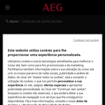
Apoio
Vedação da porta partida
Vedação da porta
Continuar sem aceitar
partida
Este website utiliza cookies para lhe
proporcionar uma experiência personalizada.
Solução
Utilizamos cookies e outras tecnologias semelhantes para melhorar o
nosso site, bem como para fins promocionais e de marketing.
Verifique a vedação da porta quanto a
Partilhamos também informações sobre a sua utilização do nosso site
possíveis danos
com os nossos parceiros de redes sociais, publicidade e análise de
dados. Ao clicar em "Aceitar todos os cookies”, está a consentir a
Tempo
:
1 minuto
utilização de cookies, o que nos permite
personalizar a sua
experiência
no site, adaptar
ofertas especiais
e apresentar
publicidade personalizada. Ao clicar em “Continuar sem aceitar”,
Se houver uma quantidade muito grande de
bloqueia os cookies não essenciais, o que poderá afetar a sua
humidade no local onde está instalado o
experiência de navegação e os serviços que lhe conseguimos
disponibilizar. Para mais informações, consulte o nosso
Aviso de
equipamento, verifique se a vedação da porta
Cookies
e a
Declaração de Privacidade de Dados
.