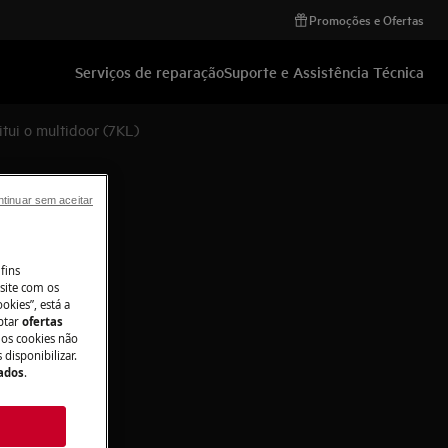
Promoções e Ofertas
Serviços de reparação
Suporte e Assistência Técnica
itui o multidoor (7KL)
tinuar sem aceitar
fins
site com os
okies”, está a
aptar
ofertas
 os cookies não
disponibilizar.
Dados
.