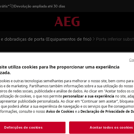
rátis*
Devolução ampliada até 30 dias
 e dobradiças de porta (Equipamentos de frio)
Porta inferior subst
 o multidoor (7KL)
Con
ite utiliza cookies para lhe proporcionar uma experiência
izada.
cookies e outras tecnologias semelhantes para melhorar o nosso site, bem como para 
s e de marketing. Partilhamos também informações sobre a sua utilização do nosso 
iros de redes sociais, publicidade e análise de dados. Ao clicar em "Aceitar todos os co
 o aparelho e retire a ficha da
utilização de cookies, o que nos permite
personalizar a sua experiência
no site, ad
 apresentar publicidade personalizada. Ao clicar em “Continuar sem aceitar”, bloqueia
o que poderá afetar a sua experiência de navegação e os serviços que lhe conseguimos 
nformações, consulte o nosso
Aviso de Cookies
e a
Declaração de Privacidade de 
os aparelhos pesados são necessárias
Definições de cookies
Aceitar todos os cookies
.