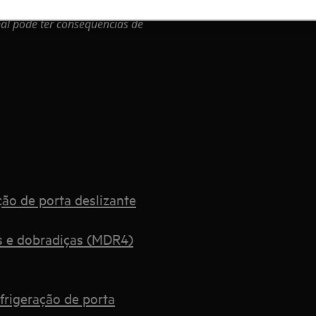
al pode ter consequências de
ção de porta deslizante
s e dobradiças (MDR4)
frigeração de porta