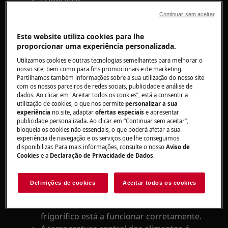
Resolução
Continuar sem aceitar
1. Verifique se a fonte de alimentação do
Este website utiliza cookies para lhe
proporcionar uma experiência personalizada.
produto foi interrompida
Utilizamos cookies e outras tecnologias semelhantes para melhorar o
2. Evite deixar a porta aberta durante longos
nosso site, bem como para fins promocionais e de marketing.
Partilhamos também informações sobre a sua utilização do nosso site
períodos de tempo
com os nossos parceiros de redes sociais, publicidade e análise de
dados. Ao clicar em "Aceitar todos os cookies”, está a consentir a
3. Verifique se a porta está totalmente
utilização de cookies, o que nos permite
personalizar a sua
experiência
no site, adaptar
ofertas especiais
e apresentar
fechada
publicidade personalizada. Ao clicar em “Continuar sem aceitar”,
bloqueia os cookies não essenciais, o que poderá afetar a sua
4. Verifique se o aparelho está a arrefecer
experiência de navegação e os serviços que lhe conseguimos
corretamente
disponibilizar. Para mais informações, consulte o nosso
Aviso de
Cookies
e a
Declaração de Privacidade de Dados
.
Meça a temperatura com um termómetro
num copo de água colocado no interior do
Definições de cookies
Aceitar todos os cookies
frigorífico.
Se a temperatura estiver entre +4 e +5ºC, o
frigorífico está a funcionar corretamente.