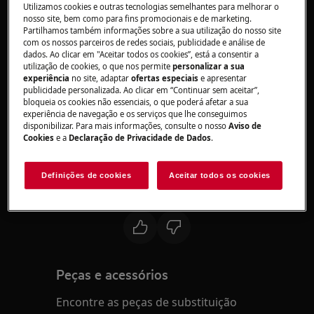
Utilizamos cookies e outras tecnologias semelhantes para melhorar o
nosso site, bem como para fins promocionais e de marketing.
Resolução
Partilhamos também informações sobre a sua utilização do nosso site
com os nossos parceiros de redes sociais, publicidade e análise de
1. Contacte um centro de assistência
dados. Ao clicar em "Aceitar todos os cookies”, está a consentir a
autorizado.
utilização de cookies, o que nos permite
personalizar a sua
experiência
no site, adaptar
ofertas especiais
e apresentar
publicidade personalizada. Ao clicar em “Continuar sem aceitar”,
A mensagem de erro F3, F4 ou F5 no visor indica
bloqueia os cookies não essenciais, o que poderá afetar a sua
um problema com um sensor de temperatura
experiência de navegação e os serviços que lhe conseguimos
disponibilizar. Para mais informações, consulte o nosso
Aviso de
defeituoso.
Cookies
e a
Declaração de Privacidade de Dados
.
Recomendamos que solicite a visita de um
técnico de assistência técnica.
Definições de cookies
Aceitar todos os cookies
Este artigo foi útil?
Peças e acessórios
Encontre as peças de substituição