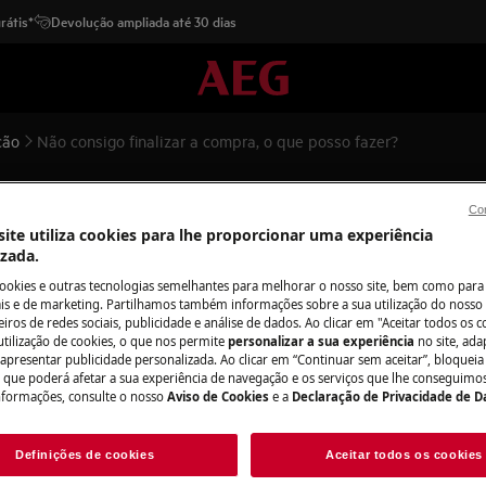
rátis*
Devolução ampliada até 30 dias
ção
Não consigo finalizar a compra, o que posso fazer?
compra, o que posso fazer?
Con
ite utiliza cookies para lhe proporcionar uma experiência
izada.
cookies e outras tecnologias semelhantes para melhorar o nosso site, bem como para 
s e de marketing. Partilhamos também informações sobre a sua utilização do nosso 
Contacto
zer?
iros de redes sociais, publicidade e análise de dados. Ao clicar em "Aceitar todos os co
utilização de cookies, o que nos permite
personalizar a sua experiência
no site, ad
Teremos todo o pr
 apresentar publicidade personalizada. Ao clicar em “Continuar sem aceitar”, bloqueia
o que poderá afetar a sua experiência de navegação e os serviços que lhe conseguimos 
pergunta e os seu
nformações, consulte o nosso
Aviso de Cookies
e a
Declaração de Privacidade de 
responderemos b
 através de diversos canais,
secção de contactos do nosso site.
Definições de cookies
Aceitar todos os cookies
Contacte-nos