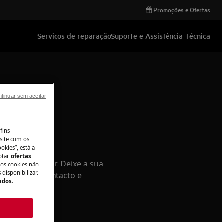
Promoções e Ofertas
Serviços de reparação
Suporte e Assistência Técnica
tinuar sem aceitar
fins
site com os
okies”, está a
aptar
ofertas
azer em ajudar. Deixe a sua
 os cookies não
disponibilizar.
s dados de contacto e
Dados
.
revemente.