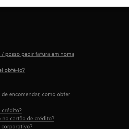
 e solicite o auxílio de um
 / posso pedir fatura em noma
l obtê-lo?
s de encomendar, como obter
 crédito?
 no cartão de crédito?
 corporativo?