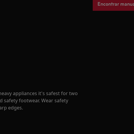
Encontrar manua
avy appliances it's safest for two
d safety footwear. Wear safety
harp edges.