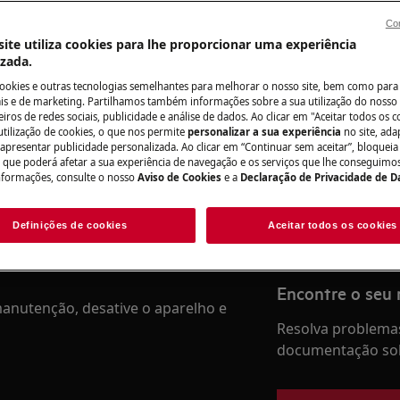
Con
ite utiliza cookies para lhe proporcionar uma experiência
izada.
Precisa de assis
cookies e outras tecnologias semelhantes para melhorar o nosso site, bem como para 
s e de marketing. Partilhamos também informações sobre a sua utilização do nosso 
do manual de utilizador do seu
iros de redes sociais, publicidade e análise de dados. Ao clicar em "Aceitar todos os co
Não se preocupe. 
utilização de cookies, o que nos permite
personalizar a sua experiência
no site, ad
ação ou manutenção.
assistência técnic
 apresentar publicidade personalizada. Ao clicar em “Continuar sem aceitar”, bloqueia
o que poderá afetar a sua experiência de navegação e os serviços que lhe conseguimos 
nformações, consulte o nosso
Aviso de Cookies
e a
Declaração de Privacidade de 
Marcar serviço
Definições de cookies
Aceitar todos os cookies
Encontre o seu
anutenção, desative o aparelho e
Resolva problemas
documentação sob