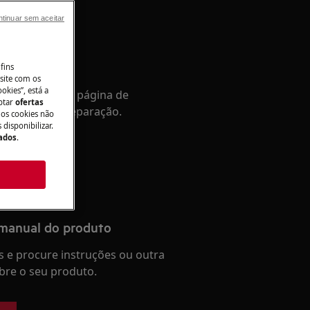
tinuar sem aceitar
tência
fins
site com os
okies”, está a
Aceda à nossa página de
aptar
ofertas
a e reserve a reparação.
 os cookies não
disponibilizar.
Dados
.
 manual do produto
 e procure instruções ou outra
re o seu produto.