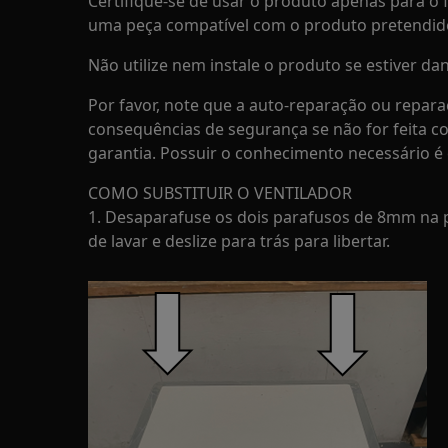
Certifique-se de usar o produto apenas para o f
uma peça compatível com o produto pretendid
Não utilize nem instale o produto se estiver dan
Por favor, note que a auto-reparação ou repara
consequências de segurança se não for feita c
garantia. Possuir o conhecimento necessário é 
COMO SUBSTITUIR O VENTILADOR
1. Desaparafuse os dois parafusos de 8mm na 
de lavar e deslize para trás para libertar.