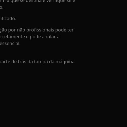
im a que se destina e verifique se é
o.
ificado.
ção por não profissionais pode ter
orretamente e pode anular a
essencial.
parte de trás da tampa da máquina