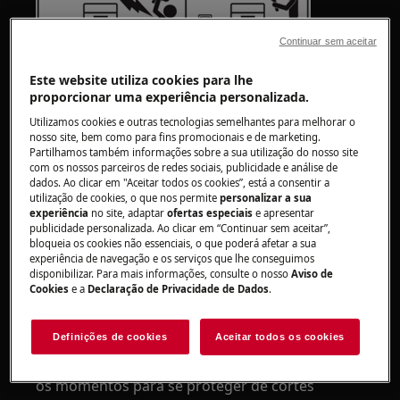
Continuar sem aceitar
Este website utiliza cookies para lhe
proporcionar uma experiência personalizada.
Utilizamos cookies e outras tecnologias semelhantes para melhorar o
nosso site, bem como para fins promocionais e de marketing.
Partilhamos também informações sobre a sua utilização do nosso site
AVISO!
RISCO DE LESÃO
com os nossos parceiros de redes sociais, publicidade e análise de
dados. Ao clicar em "Aceitar todos os cookies”, está a consentir a
utilização de cookies, o que nos permite
personalizar a sua
experiência
no site, adaptar
ofertas especiais
e apresentar
publicidade personalizada. Ao clicar em “Continuar sem aceitar”,
bloqueia os cookies não essenciais, o que poderá afetar a sua
experiência de navegação e os serviços que lhe conseguimos
disponibilizar. Para mais informações, consulte o nosso
Aviso de
Tenha sempre cuidado ao mover
Cookies
e a
Declaração de Privacidade de Dados
.
eletrodomésticos. Para os aparelhos pesados é
mais seguro que sejam duas pessoas a movê-
Definições de cookies
Aceitar todos os cookies
los. Utilize sempre luvas de proteção e calçado
de segurança. Use luvas de proteção em todos
os momentos para se proteger de cortes