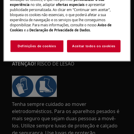
experiência
no site, adaptar
ofertas especiais
e apresentar
publicidade personalizada. Ao clicar em “Continuar sem aceitar”,
bloqueia os cookies não essenciais, o que poderá afetar a sua
experiência de navegação e os serviços que lhe conseguimos
disponibilizar. Para mais informações, consulte o nosso
Aviso de
Cookies
e a
Declaração de Privacidade de Dados
.
Definições de cookies
Aceitar todos os cookies
ATENÇÃO!
RISCO DE LESÃO
Tenha sempre cuidado ao mover
eletrodomésticos. Para os aparelhos pesados é
mais seguro que sejam duas pessoas a movê-
los. Utilize sempre luvas de proteção e calçado
de segurança. Use luvas de proteção