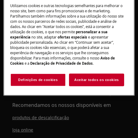
Máq. café encastre mostra
Utilizamos cookies e outras tecnologias semelhantes para melhorar o
mensagem "DESCALCIFICAÇÃO BLOQUERADA",
nosso site, bem como para fins promocionais e de marketing.
e não tira café
Partilhamos também informações sobre a sua utilização do nosso site
com os nossos parceiros de redes sociais, publicidade e análise de
Máq. café encastre mostra mensagem
dados. Ao clicar em "Aceitar todos os cookies”, está a consentir a
"FALTAM 30 BEBIDAS PARA A
utilização de cookies, o que nos permite
personalizar a sua
experiência
no site, adaptar
ofertas especiais
e apresentar
DESCALCIFICAÇÃO"
publicidade personalizada. Ao clicar em “Continuar sem aceitar”,
bloqueia os cookies não essenciais, o que poderá afetar a sua
Aplica-se a:
experiência de navegação e os serviços que lhe conseguimos
disponibilizar. Para mais informações, consulte o nosso
Aviso de
Máq. café de encastre
Cookies
e a
Declaração de Privacidade de Dados
.
Resolução:
Definições de cookies
Aceitar todos os cookies
1. Execute o processo de descalcificação,
conforme descrito no manual de instruções.
Recomendamos os nossos disponíveis em
produtos de descalcificação
loja online