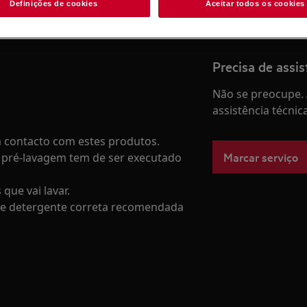
Definições de cookies
Aceitar todos os cookies
Precisa de assis
Não se preocupe. 
assistência técnic
m contacto com estes produtos.
Marcar serviço
de pré-lavagem tem de ser executado
 que vai lavar.
e de detergente correta recomendada