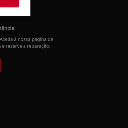
tência
Aceda à nossa página de
a e reserve a reparação.