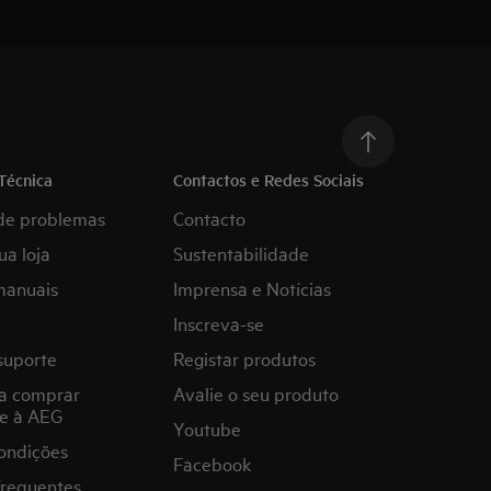
Técnica
Contactos e Redes Sociais
de problemas
Contacto
ua loja
Sustentabilidade
manuais
Imprensa e Notícias
Inscreva-se
suporte
Registar produtos
a comprar
Avalie o seu produto
e à AEG
Youtube
ondições
Facebook
frequentes