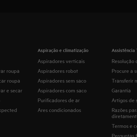
Aspiração e climatização
Assistência 
Aspiradores verticais
Resolução 
var roupa
Aspiradores robot
Procure a s
car roupa
Aspiradores sem saco
Transferir 
ar e secar
Aspiradores com saco
Garantia
G
Purificadores de ar
Artigos de 
expected
Ares condicionados
Razões par
diretament
Termos e c
Perguntas 