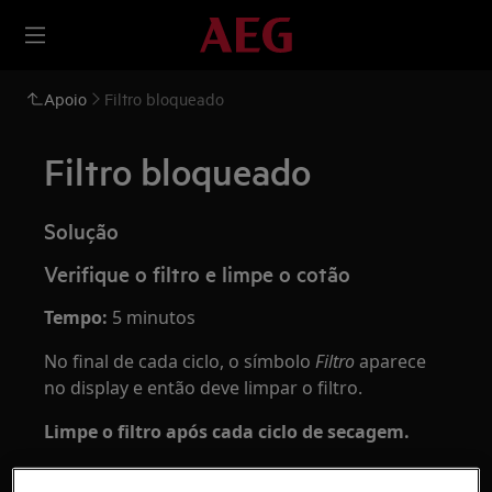
Apoio
Filtro bloqueado
Filtro bloqueado
Solução
Verifique o filtro e limpe o cotão
Tempo:
5 minutos
No final de cada ciclo, o símbolo
Filtro
aparece
no display e então deve limpar o filtro.
Limpe o filtro após cada ciclo de secagem.
Um filtro sujo impede o fluxo de ar e pode