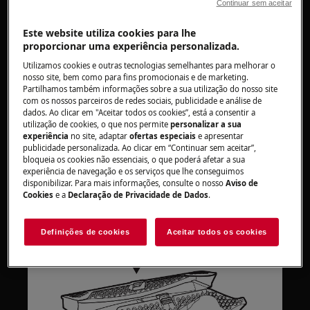
levar a maus resultados de secagem.
Continuar sem aceitar
Passo 1: Abra a porta e puxe o filtro para cima
Este website utiliza cookies para lhe
proporcionar uma experiência personalizada.
Utilizamos cookies e outras tecnologias semelhantes para melhorar o
nosso site, bem como para fins promocionais e de marketing.
Partilhamos também informações sobre a sua utilização do nosso site
com os nossos parceiros de redes sociais, publicidade e análise de
dados. Ao clicar em "Aceitar todos os cookies”, está a consentir a
utilização de cookies, o que nos permite
personalizar a sua
experiência
no site, adaptar
ofertas especiais
e apresentar
publicidade personalizada. Ao clicar em “Continuar sem aceitar”,
bloqueia os cookies não essenciais, o que poderá afetar a sua
experiência de navegação e os serviços que lhe conseguimos
disponibilizar. Para mais informações, consulte o nosso
Aviso de
Cookies
e a
Declaração de Privacidade de Dados
.
Passo 2: Empurre o gancho para abrir o filtro
Definições de cookies
Aceitar todos os cookies