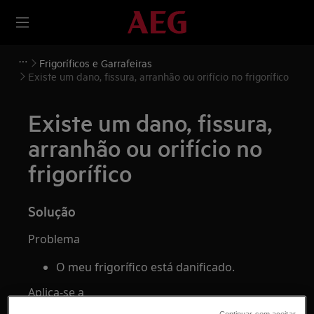
Frigoríficos e Garrafeiras
Existe um dano, fissura, arranhão ou orifício no frigorífico
Existe um dano, fissura,
arranhão ou orifício no
frigorífico
Solução
Problema
O meu frigorífico está danificado.
Aplica-se a
Continuar sem aceitar