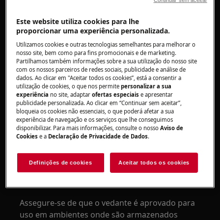
Frigorífico
Este website utiliza cookies para lhe
Resolução
proporcionar uma experiência personalizada.
1. Se o dano foi verificado ao desembalar o
Utilizamos cookies e outras tecnologias semelhantes para melhorar o
aparelho, contacte o seu revendedor
nosso site, bem como para fins promocionais e de marketing.
Partilhamos também informações sobre a sua utilização do nosso site
com os nossos parceiros de redes sociais, publicidade e análise de
Não tente ligar ou usar o aparelho.
dados. Ao clicar em "Aceitar todos os cookies”, está a consentir a
utilização de cookies, o que nos permite
personalizar a sua
2. Se o dano foi verificado após instalação e
experiência
no site, adaptar
ofertas especiais
e apresentar
publicidade personalizada. Ao clicar em “Continuar sem aceitar”,
primeira utilização, contacte o seu instalador
bloqueia os cookies não essenciais, o que poderá afetar a sua
para verificar se foi danificado durante a
experiência de navegação e os serviços que lhe conseguimos
instalação.
disponibilizar. Para mais informações, consulte o nosso
Aviso de
Cookies
e a
Declaração de Privacidade de Dados
.
3. Se o dano resultou de algo armazenado no
aparelho ou outras causas mecânicas, um
Definições de cookies
Aceitar todos os cookies
orifício ou fissura, por exemplo, pode ser
ocultado(a) usando um vedante universal.
Assegure-se de que o vedante é aprovado para
uso em ambientes onde são armazenados