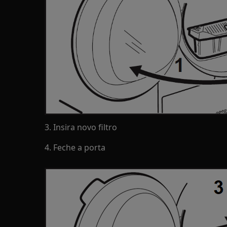
3. Insira novo filtro
4. Feche a porta