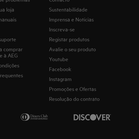
ua loja
Sustentabilidade
manuais
Imprensa e Notícias
Inscreva-se
suporte
Registar produtos
a comprar
Avalie o seu produto
e à AEG
Youtube
ondições
Facebook
frequentes
Instagram
Promoções e Ofertas
Resolução do contrato