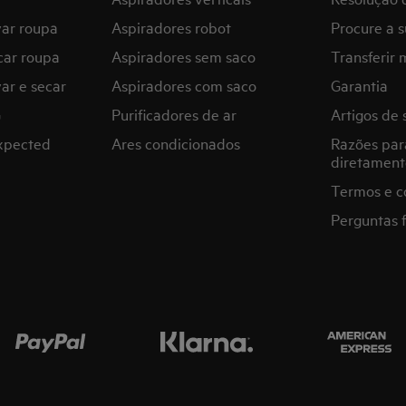
var roupa
Aspiradores robot
Procure a s
car roupa
Aspiradores sem saco
Transferir 
ar e secar
Aspiradores com saco
Garantia
G
Purificadores de ar
Artigos de 
expected
Ares condicionados
Razões par
diretament
Termos e c
Perguntas 