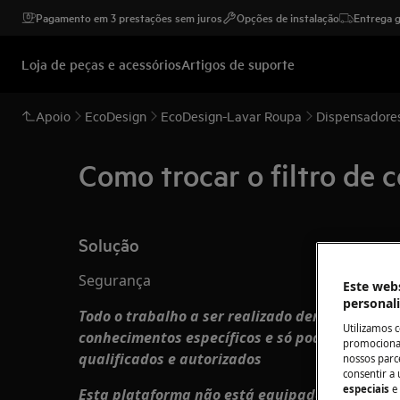
Pagamento em 3 prestações sem juros
Opções de instalação
Entrega g
Loja de peças e acessórios
Artigos de suporte
Apoio
EcoDesign
EcoDesign-Lavar Roupa
Como trocar o filtro de 
Solução
Segurança
Este webs
personal
Todo o trabalho a ser realizado dentro do apa
Utilizamos 
conhecimentos específicos e só pode ser reali
promocionai
qualificados e autorizados
nossos parce
consentir a 
especiais
e
Esta plataforma não está equipada com inter