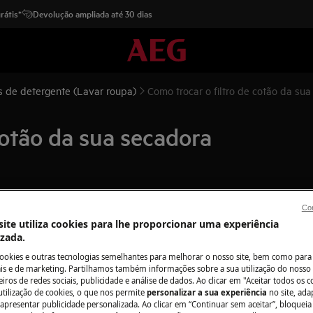
rátis*
Devolução ampliada até 30 dias
Dispensadores de detergente (Lavar roupa)
Como trocar o filtro de cotão da su
cotão da sua secadora
Peças e acessór
Con
ite utiliza cookies para lhe proporcionar uma experiência
Encontre as peças 
izada.
relho requer habilidades e
seu eletrodomésti
cookies e outras tecnologias semelhantes para melhorar o nosso site, bem como para 
zado por engenheiros de serviço
os diretamente em
s e de marketing. Partilhamos também informações sobre a sua utilização do nosso 
iros de redes sociais, publicidade e análise de dados. Ao clicar em "Aceitar todos os co
utilização de cookies, o que nos permite
personalizar a sua experiência
no site, ad
 apresentar publicidade personalizada. Ao clicar em “Continuar sem aceitar”, bloqueia
ruptor ON/OFF.
Para a loja onlin