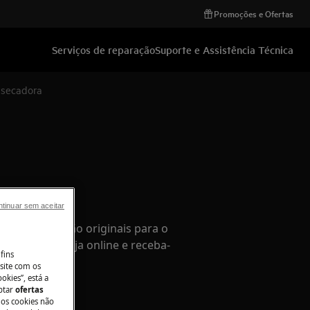
Promoções e Ofertas
Serviços de reparação
Suporte e Assistência Técnica
a secadora
ios
tinuar sem aceitar
de substituição originais para o
co na nossa loja online e receba-
fins
 sua casa.
site com os
okies”, está a
aptar
ofertas
 os cookies não
e