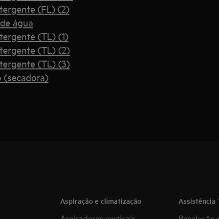
ergente (FL) (2)
 de água
ergente (TL) (1)
ergente (TL) (2)
ergente (TL) (3)
 (secadora)
Aspiração e climatização
Assistência 
Aspiradores verticais
Resolução 