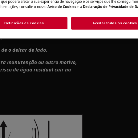
o que poderá afetar a sua experiência de navegação e os serviços que lhe conseguimos 
nformações, consulte o nosso
Aviso de Cookies
e a
Declaração de Privacidade de 
tire o plugue da tomada para
Definições de cookies
Aceitar todos os cookies
dem causar ferimentos, por isso
o.
de o deitar de lado.
para manutenção ou outro motivo,
 risco de água residual cair na