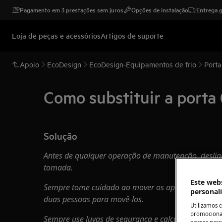
Pagamento em 3 prestações sem juros
Opções de instalação
Entrega g
Loja de peças e acessórios
Artigos de suporte
Apoio
EcoDesign
EcoDesign-Equipamentos de frio
Porta
Como substituir a porta
Solução
Antes de qualquer operação de manutenção, desligue
tomada.
Este webs
Sempre tome cuidado ao mover os aparelhos, para 
personal
duas pessoas para movê-los.
Utilizamos 
promocionai
Sempre use luvas de segurança e calçados fechados