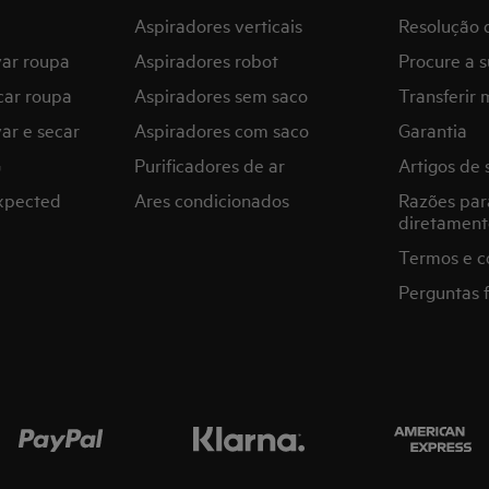
Aspiradores verticais
Resolução 
var roupa
Aspiradores robot
Procure a s
car roupa
Aspiradores sem saco
Transferir 
ar e secar
Aspiradores com saco
Garantia
G
Purificadores de ar
Artigos de 
expected
Ares condicionados
Razões par
diretament
Termos e c
Perguntas 