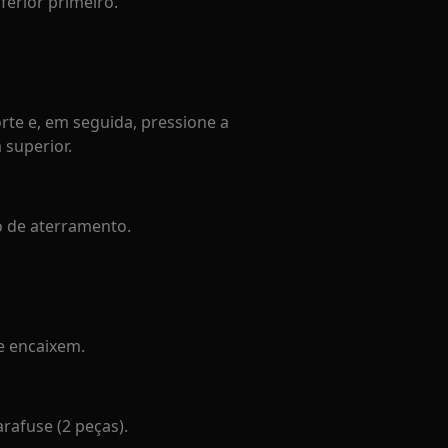
ferior primeiro.
rte e, em seguida, pressione a
 superior.
o de aterramento.
se encaixem.
rafuse (2 peças).