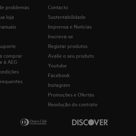
de problemas
Contacto
ua loja
Sustentabilidade
manuais
Imprensa e Notícias
Inscreva-se
suporte
Registar produtos
a comprar
Avalie o seu produto
e à AEG
Youtube
ondições
Facebook
frequentes
Instagram
Promoções e Ofertas
Resolução do contrato