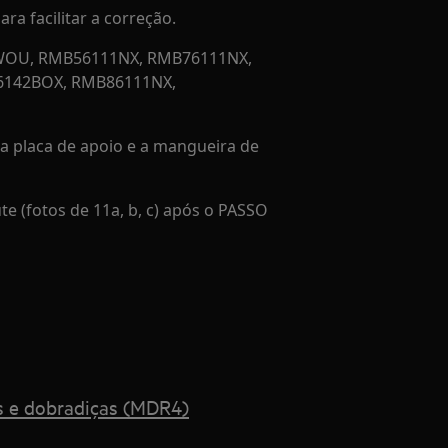
a facilitar a correção.
0WOU, RMB56111NX, RMB76111NX,
6142BOX, RMB86111NX,
 a placa de apoio e a mangueira de
e (fotos de 11a, b, c) após o PASSO
s e dobradiças (MDR4)