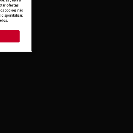
okies”, está a
aptar
ofertas
 os cookies não
disponibilizar.
Dados
.