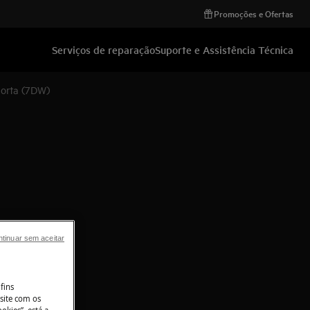
Promoções e Ofertas
Serviços de reparação
Suporte e Assistência Técnica
porta (7DW)
tinuar sem aceitar
fins
site com os