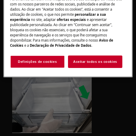
Sempre use luvas de segurança e calçados fechados.
com os nossos parceiros de redes sociais, publicidade e análise de
dados. Ao clicar em "Aceitar todos os cookies”, está a consentir a
Observe que o reparo automático ou não
utilização de cookies, o que nos permite
personalizar a sua
experiência
no site, adaptar
ofertas especiais
e apresentar
profissional pode ter consequências de segurança se
publicidade personalizada. Ao clicar em “Continuar sem aceitar”,
não for feito corretamente
bloqueia os cookies não essenciais, o que poderá afetar a sua
experiência de navegação e os serviços que lhe conseguimos
disponibilizar. Para mais informações, consulte o nosso
Aviso de
Cestas do compartimento do freezer e da
Cookies
e a
Declaração de Privacidade de Dados
.
geladeira
PASSO 1 Puxe o estojo para frente.
Definições de cookies
Aceitar todos os cookies