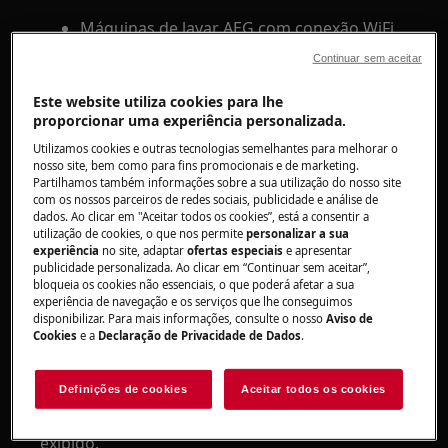
Máquinas de lavar AEG com conexão WiFi
Continuar sem aceitar
Solução
Este website utiliza cookies para lhe
Dependendo do modelo da máquina de lavar,
proporcionar uma experiência personalizada.
siga as etapas abaixo:
Utilizamos cookies e outras tecnologias semelhantes para melhorar o
nosso site, bem como para fins promocionais e de marketing.
Máquina de lavar série 9000
Partilhamos também informações sobre a sua utilização do nosso site
com os nossos parceiros de redes sociais, publicidade e análise de
dados. Ao clicar em "Aceitar todos os cookies”, está a consentir a
utilização de cookies, o que nos permite
personalizar a sua
experiência
no site, adaptar
ofertas especiais
e apresentar
publicidade personalizada. Ao clicar em “Continuar sem aceitar”,
bloqueia os cookies não essenciais, o que poderá afetar a sua
experiência de navegação e os serviços que lhe conseguimos
disponibilizar. Para mais informações, consulte o nosso
Aviso de
Cookies
e a
Declaração de Privacidade de Dados
.
Definições de cookies
Aceitar todos os cookies
2. Toque na barra WiFi e um novo menu é
exibido.