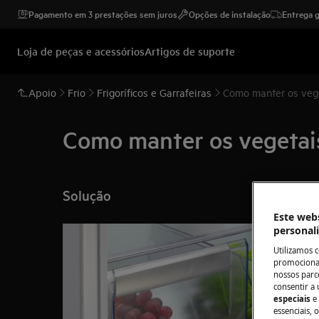
Pagamento em 3 prestações sem juros
Opções de instalação
Entrega g
Loja de peças e acessórios
Artigos de suporte
Apoio
Frio
Frigoríficos e Garrafeiras
Como manter os vege
Como manter os vegetais
Solução
Este webs
personal
Utilizamos 
promocionai
nossos parce
consentir a 
especiais
e
essenciais, 