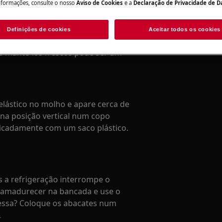
nformações, consulte o nosso
Aviso de Cookies
e a
Declaração de Privacidade de 
Definições de cookies
Aceitar todos os cookies
as mantê-los frescos pode ser um
elástico no molho e apare cerca de
na posição vertical num copo
icadamente com um saco plástico.
 a refrigeração interrompe o
 amadurecer na bancada e use o
ressa? Coloque os abacates num
.