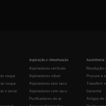
Aspiração e climatização
Assistência 
Aspiradores verticais
Resolução 
var roupa
Aspiradores robot
Procure a s
car roupa
Aspiradores sem saco
Transferir 
ar e secar
Aspiradores com saco
Garantia
G
Purificadores de ar
Artigos de 
expected
Ares condicionados
Razões par