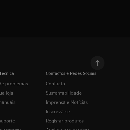
Técnica
Contactos e Redes Sociais
de problemas
Contacto
ua loja
Sustentabilidade
manuais
Imprensa e Notícias
Inscreva-se
suporte
Registar produtos
a comprar
Avalie o seu produto