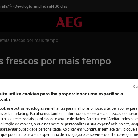
rátis*
Devolução ampliada até 30 dias
tais frescos por mais tempo
 frescos por mais tempo
Con
Avalie o seu pr
ite utiliza cookies para lhe proporcionar uma experiência
izada.
A sua opinião é i
o seu contributo.
cookies e outras tecnologias semelhantes para melhorar o nosso site, bem como para 
s e de marketing. Partilhamos também informações sobre a sua utilização do nosso 
iros de redes sociais, publicidade e análise de dados. Ao clicar em "Aceitar todos os co
utilização de cookies, o que nos permite
personalizar a sua experiência
no site, ad
Deixe uma opini
 apresentar publicidade personalizada. Ao clicar em “Continuar sem aceitar”, bloqueia
o que poderá afetar a sua experiência de navegação e os serviços que lhe conseguimos 