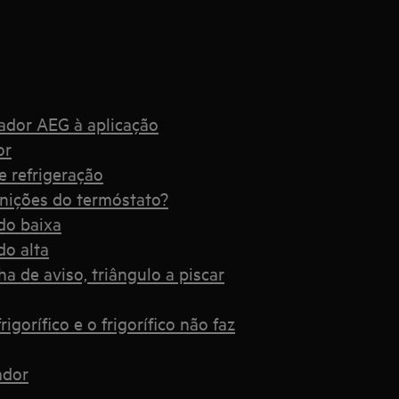
lador AEG à aplicação
or
e refrigeração
nições do termóstato?
do baixa
do alta
 de aviso, triângulo a piscar
igorífico e o frigorífico não faz
ador