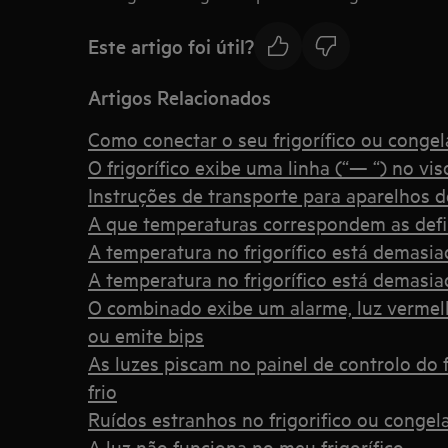
Este artigo foi útil?
Artigos Relacionados
Como conectar o seu frigorífico ou conge
O frigorífico exibe uma linha (“— “) no vis
Instruções de transporte para aparelhos d
A que temperaturas correspondem as defi
A temperatura no frigorífico está demasia
A temperatura no frigorífico está demasia
O combinado exibe um alarme, luz vermelha
ou emite bips
As luzes piscam no painel de controlo do fr
frio
Ruídos estranhos no frigorifico ou congel
A luz não funciona no meu frigorífico