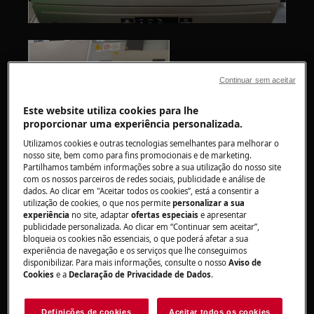
Continuar sem aceitar
Este website utiliza cookies para lhe
proporcionar uma experiência personalizada.
Utilizamos cookies e outras tecnologias semelhantes para melhorar o
nosso site, bem como para fins promocionais e de marketing.
Partilhamos também informações sobre a sua utilização do nosso site
com os nossos parceiros de redes sociais, publicidade e análise de
dados. Ao clicar em "Aceitar todos os cookies”, está a consentir a
utilização de cookies, o que nos permite
personalizar a sua
experiência
no site, adaptar
ofertas especiais
e apresentar
publicidade personalizada. Ao clicar em “Continuar sem aceitar”,
bloqueia os cookies não essenciais, o que poderá afetar a sua
experiência de navegação e os serviços que lhe conseguimos
Se estiver presente, desengate e remova o
disponibilizar. Para mais informações, consulte o nosso
Aviso de
Cookies
e a
Declaração de Privacidade de Dados
.
pedestal empurrando a parte inferior (direita e
esquerda)
Definições de cookies
Aceitar todos os cookies