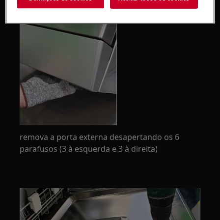
remova a porta externa desapertando os 6
parafusos (3 à esquerda e 3 à direita)