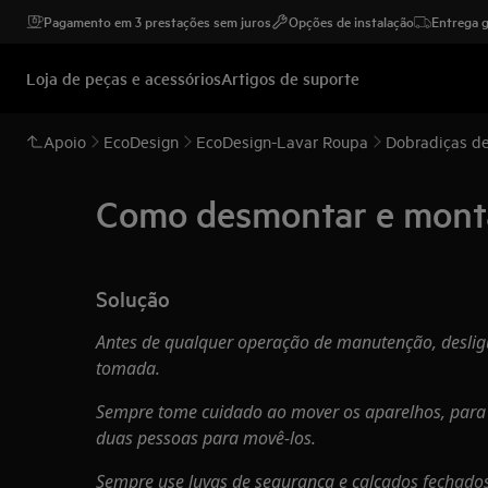
Pagamento em 3 prestações sem juros
Opções de instalação
Entrega g
Loja de peças e acessórios
Artigos de suporte
Apoio
EcoDesign
EcoDesign-Lavar Roupa
Dobradiças de
Como desmontar e montar
Solução
Antes de qualquer operação de manutenção, desligue
tomada.
Sempre tome cuidado ao mover os aparelhos, para 
duas pessoas para movê-los.
Sempre use luvas de segurança e calçados fechados