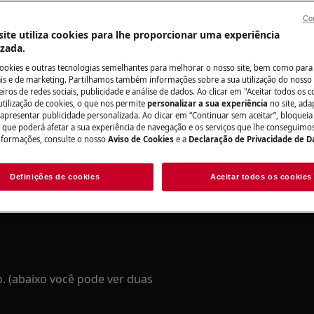
Con
al pode ter consequências de
ite utiliza cookies para lhe proporcionar uma experiência
izada.
 DA PORTA
cookies e outras tecnologias semelhantes para melhorar o nosso site, bem como para 
s e de marketing. Partilhamos também informações sobre a sua utilização do nosso 
iros de redes sociais, publicidade e análise de dados. Ao clicar em "Aceitar todos os co
utilização de cookies, o que nos permite
personalizar a sua experiência
no site, ad
 apresentar publicidade personalizada. Ao clicar em “Continuar sem aceitar”, bloqueia
o que poderá afetar a sua experiência de navegação e os serviços que lhe conseguimos 
nformações, consulte o nosso
Aviso de Cookies
e a
Declaração de Privacidade de 
Definições de cookies
Aceitar todos os cookies
. (abaixo você pode ver duas