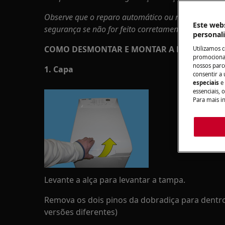
Observe que o reparo automático ou não profission
Este webs
segurança se não for feito corretamente
personal
COMO DESMONTAR E MONTAR A DOBRADIÇA
Utilizamos 
promocionai
nossos parce
1. Capa
consentir a 
especiais
e
essenciais, 
Para mais i
Levante a alça para levantar a tampa.
Remova os dois pinos da dobradiça para dentro
versões diferentes)