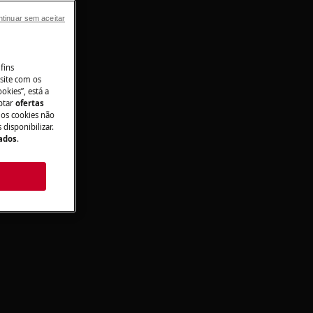
tinuar sem aceitar
fins
site com os
okies”, está a
aptar
ofertas
 os cookies não
disponibilizar.
Dados
.