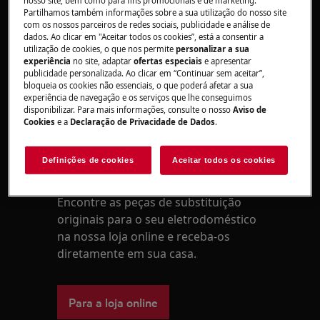
após a máquina de lavar roupa terminar o
Partilhamos também informações sobre a sua utilização do nosso site
enchimento com água, ou abrir durante o ciclo
com os nossos parceiros de redes sociais, publicidade e análise de
de lavagem ou centrifugação, desligue
dados. Ao clicar em "Aceitar todos os cookies”, está a consentir a
utilização de cookies, o que nos permite
personalizar a sua
imediatamente a máquina da tomada elétrica e
experiência
no site, adaptar
ofertas especiais
e apresentar
contacte a Electrolux.
publicidade personalizada. Ao clicar em “Continuar sem aceitar”,
bloqueia os cookies não essenciais, o que poderá afetar a sua
Este artigo foi útil?
experiência de navegação e os serviços que lhe conseguimos
disponibilizar. Para mais informações, consulte o nosso
Aviso de
Cookies
e a
Declaração de Privacidade de Dados
.
Definições de cookies
Aceitar todos os cookies
Peças e acessórios
Encontre as peças de substituição
originais para o seu eletrodoméstico
na nossa loja online e receba-os
diretamente em sua casa.
Para a loja online