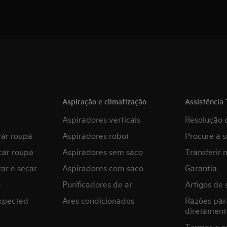
Aspiração e climatização
Assistência 
Aspiradores verticais
Resolução 
var roupa
Aspiradores robot
Procure a s
car roupa
Aspiradores sem saco
Transferir 
ar e secar
Aspiradores com saco
Garantia
G
Purificadores de ar
Artigos de 
expected
Ares condicionados
Razões par
diretament
Termos e c