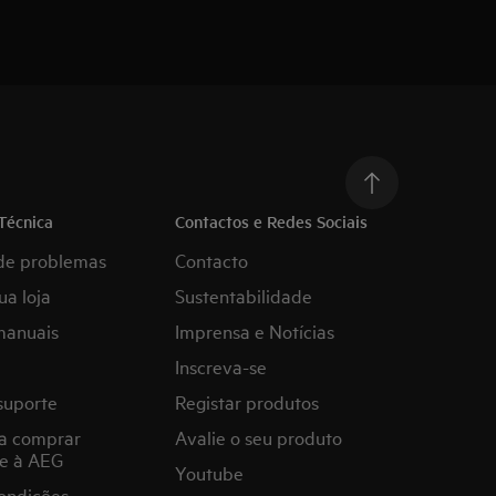
Técnica
Contactos e Redes Sociais
de problemas
Contacto
ua loja
Sustentabilidade
manuais
Imprensa e Notícias
Inscreva-se
suporte
Registar produtos
a comprar
Avalie o seu produto
e à AEG
Youtube
ondições