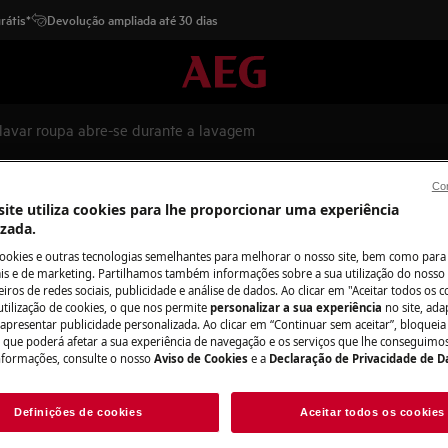
rátis*
Devolução ampliada até 30 dias
lavar roupa abre-se durante a lavagem
avar roupa abre-se durante a 
Con
ite utiliza cookies para lhe proporcionar uma experiência
izada.
cookies e outras tecnologias semelhantes para melhorar o nosso site, bem como para 
s e de marketing. Partilhamos também informações sobre a sua utilização do nosso 
Peças e acessór
iros de redes sociais, publicidade e análise de dados. Ao clicar em "Aceitar todos os co
utilização de cookies, o que nos permite
personalizar a sua experiência
no site, ad
a após a máquina de lavar roupa
 apresentar publicidade personalizada. Ao clicar em “Continuar sem aceitar”, bloqueia
Encontre as peças 
lo de lavagem ou centrifugação,
o que poderá afetar a sua experiência de navegação e os serviços que lhe conseguimos 
seu eletrodomésti
nformações, consulte o nosso
Aviso de Cookies
e a
Declaração de Privacidade de 
trica e contacte a Electrolux.
os diretamente em
Definições de cookies
Aceitar todos os cookies
Para a loja onlin