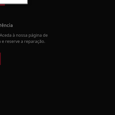
tência
Aceda à nossa página de
a e reserve a reparação.