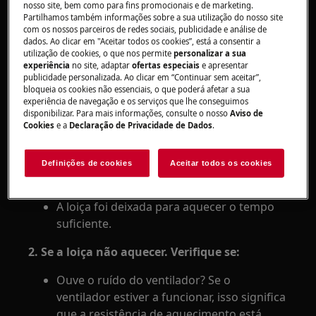
nosso site, bem como para fins promocionais e de marketing.
Aplica-se a:
Partilhamos também informações sobre a sua utilização do nosso site
com os nossos parceiros de redes sociais, publicidade e análise de
Gavetas aquecedoras
dados. Ao clicar em "Aceitar todos os cookies”, está a consentir a
utilização de cookies, o que nos permite
personalizar a sua
Resolução:
experiência
no site, adaptar
ofertas especiais
e apresentar
publicidade personalizada. Ao clicar em “Continuar sem aceitar”,
bloqueia os cookies não essenciais, o que poderá afetar a sua
1. Se a loiça não aquecer o suficiente.
experiência de navegação e os serviços que lhe conseguimos
Verifique se:
disponibilizar. Para mais informações, consulte o nosso
Aviso de
Cookies
e a
Declaração de Privacidade de Dados
.
O aparelho está ligado.
A temperatura apropriada foi selecionada.
Definições de cookies
Aceitar todos os cookies
Os orifícios de circulação de ar estão
bloqueados pela loiça.
A loiça foi deixada para aquecer o tempo
suficiente.
2. Se a loiça não aquecer. Verifique se:
Ouve o ruído do ventilador? Se o
ventilador estiver a funcionar, isso significa
que a resistência de aquecimento está