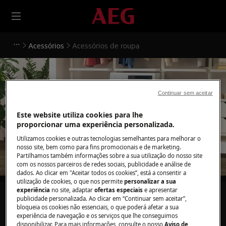
Acessórios
Acessórios de roupa
Continuar sem aceitar
Apoio a Acessórios de
Este website utiliza cookies para lhe
roupa
proporcionar uma experiência personalizada.
Utilizamos cookies e outras tecnologias semelhantes para melhorar o
nosso site, bem como para fins promocionais e de marketing.
Partilhamos também informações sobre a sua utilização do nosso site
com os nossos parceiros de redes sociais, publicidade e análise de
dados. Ao clicar em "Aceitar todos os cookies”, está a consentir a
utilização de cookies, o que nos permite
personalizar a sua
experiência
no site, adaptar
ofertas especiais
e apresentar
Pesquise entre os nossos artigos de suporte
publicidade personalizada. Ao clicar em “Continuar sem aceitar”,
bloqueia os cookies não essenciais, o que poderá afetar a sua
experiência de navegação e os serviços que lhe conseguimos
disponibilizar. Para mais informações, consulte o nosso
Aviso de