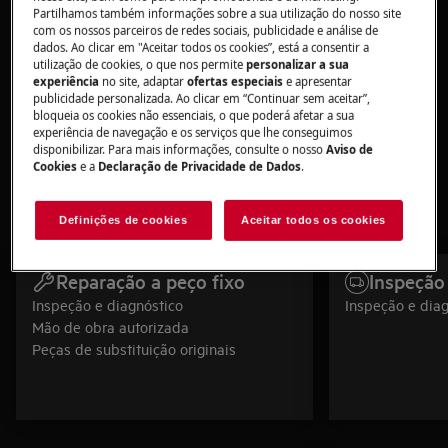
Avaliamos o seu eletrodoméstico
Inspeção e diagnóstico:
Partilhamos também informações sobre a sua utilização do nosso site
com precisão desde a primeira visita.
com os nossos parceiros de redes sociais, publicidade e análise de
Oferecemos um
Irreparável ou orçamento não aceite:
dados. Ao clicar em "Aceitar todos os cookies”, está a consentir a
novo eletrodoméstico com transporte e instalação incluídos,
utilização de cookies, o que nos permite
personalizar a sua
descontando o valor já pago.
experiência
no site, adaptar
ofertas especiais
e apresentar
publicidade personalizada. Ao clicar em “Continuar sem aceitar”,
Reserve um serviço
bloqueia os cookies não essenciais, o que poderá afetar a sua
experiência de navegação e os serviços que lhe conseguimos
disponibilizar. Para mais informações, consulte o nosso
Aviso de
Cookies
e a
Declaração de Privacidade de Dados
.
Definições de cookies
Aceitar todos os cookies
Serviço de reparação AEG
Reparação a peço fixo
Inspeção
Inspeção e diagnóstico
Inspeção e diag
Mão de obra autorizada
Peças de substituição originais